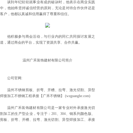
谈到年纪轻轻就事业有成的秘诀时，他表示在商业实践
中，他始终坚持诚信经营的原则，无论是对待合作伙伴还是
客户，他都以真诚和信用赢得了尊重和信任。
他积极参与商会活动，与行业内的同仁共同探讨发展之
道，通过商会的平台，实现了资源共享、合作共赢。
温州广禾装饰建材有限公司简介
公司官网:
温州不锈钢剪板、折弯、开槽、拉弯、激光切割、异型
焊接加工不锈钢工程承接【广禾不锈钢】 (wzguanghe.com)
温州广禾装饰建材有限公司是一家专业对外承接激光切
割加工的生产型企业，专注于：201、304、铜系列颜色版、
剪板、折弯、开槽、拉弯、激光切割、异型焊接加工、承接
酒店宾馆会所不锈钢等各类管材激光切割加工及半成品焊接
制作，板材激光切割加工，本公司使用零废料自动化激光切