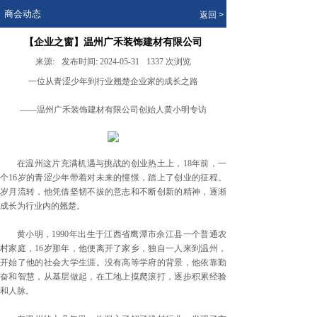
.
商会动态
返回 >
【企业之窗】温州广禾装饰建材有限公司
来源:
发布时间:
2024-05-31
1337
次浏览
一位从青涩少年到行业翘楚企业家的成长之路
——温州广禾装饰建材有限公司创始人黄小明专访
在温州这片充满机遇与挑战的创业热土上，18年前，一
个16岁的青涩少年带着对未来的憧憬，踏上了创业的征程。
岁月流转，他凭借坚韧不拔的意志和不断创新的精神，逐渐
成长为行业内的翘楚。
黄小明，1990年出生于江西省鹰潭市余江县一个普通农
村家庭，16岁那年，他便离开了家乡，独自一人来到温州，
开始了他的社会大学生涯。没有高等学府的背景，他依靠勤
奋和智慧，从基层做起，在工地上摸爬滚打，逐步积累经验
和人脉。